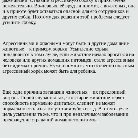
даже жизни. Отдавать агрессивную собаку в приют очень
нежелательно. Во-первых, её вряд ли примут, а во-вторых, она
и в приюте будет оставаться опасной для его сотрудников и
других собак. Поэтому для решения этой проблемы следует
усыпить собаку.
Агрессивными и опасными могут быть и другие домашние
животные − к примеру, хорьки. Усыпление хорька
понадобится в том случае, если животное начало бросаться на
человека или других домашних питомцев, стало агрессивным
без видимых причин. Нужно помнить, что особенно опасным
агрессивный хорёк может быть для ребёнка.
Ещё одна причина эвтаназии животных − их преклонный
возраст. Порой случается так, что старое животное теряет
способность нормально двигаться, слепнет, не может
нормально есть из-за отсутствия зубов и т. д. В этом случае
цель усыпления та же, что и при неизлечимом заболевании −
прекращение страданий домашнего питомца.