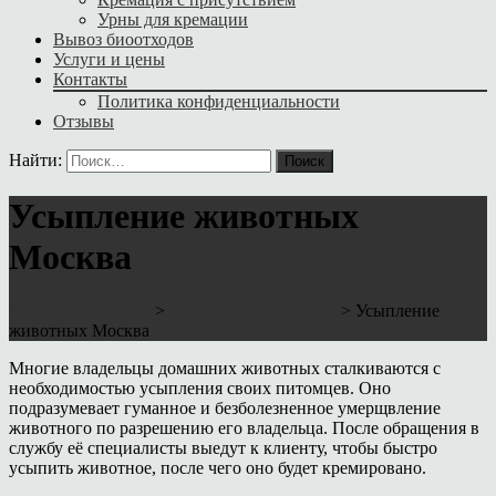
Урны для кремации
Вывоз биоотходов
Услуги и цены
Контакты
Политика конфиденциальности
Отзывы
Найти:
Усыпление животных
Москва
Ветритуал.Москва
>
Усыпление животных
>
Усыпление
животных Москва
Многие владельцы домашних животных сталкиваются с
необходимостью усыпления своих питомцев. Оно
подразумевает гуманное и безболезненное умерщвление
животного по разрешению его владельца. После обращения в
службу её специалисты выедут к клиенту, чтобы быстро
усыпить животное, после чего оно будет кремировано.